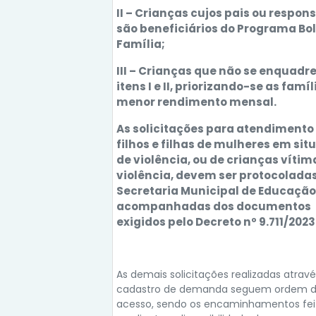
II – Crianças cujos pais ou respon
são beneficiários do Programa Bo
Família;
III – Crianças que não se enquadr
itens I e II, priorizando-se as famí
menor rendimento mensal.
As solicitações para atendimento
filhos e filhas de mulheres em si
de violência, ou de crianças vítim
violência, devem ser protocolada
Secretaria Municipal de Educação
acompanhadas dos documentos
exigidos pelo Decreto nº 9.711/2023
As demais solicitações realizadas atrav
cadastro de demanda seguem ordem 
acesso, sendo os encaminhamentos fei