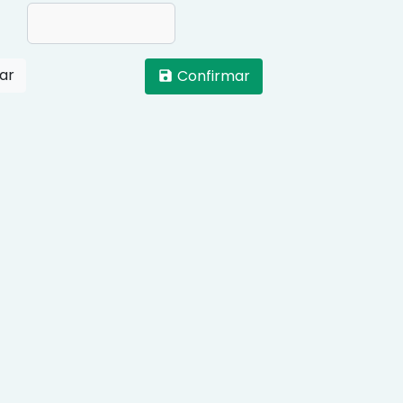
ar
Confirmar
save