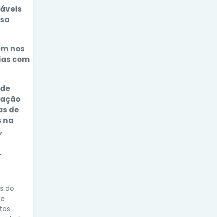
sáveis
lsa
em nos
lias com
 de
tuação
as de
s na
,
.
és do
de
tos