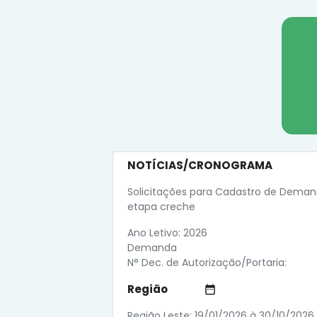
NOTÍCIAS/CRONOGRAMA
Solicitações para Cadastro de Dema
etapa creche
Ano Letivo: 2026
Demanda
N° Dec. de Autorização/Portaria:
Região
date_range
Região Leste: 19/01/2026 à 30/10/2026