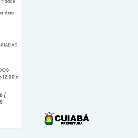
unidade.
a das
ANHADAS
 DOS
 12:00 e
6 /
69