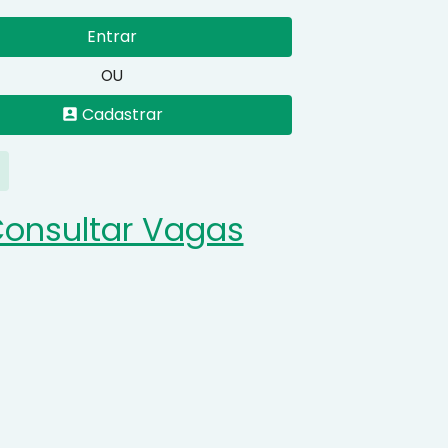
Entrar
OU
Cadastrar
account_box
onsultar Vagas