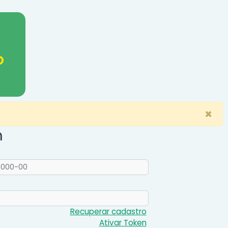
O
×
n
Recuperar cadastro
Ativar Token