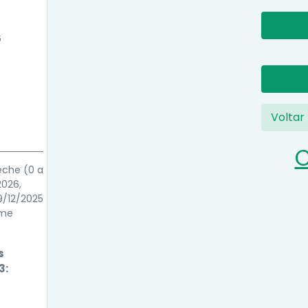
6
Voltar
C
eche (0 a
2026,
9/12/2025
rme
s
3: