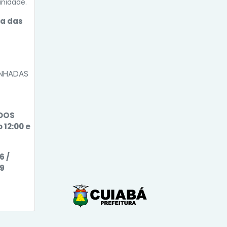
unidade.
a das
ANHADAS
 DOS
 12:00 e
6 /
69