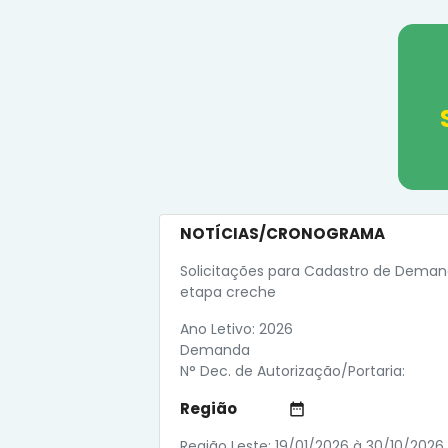
NOTÍCIAS/CRONOGRAMA
Solicitações para Cadastro de Dema
etapa creche
Ano Letivo: 2026
Demanda
N° Dec. de Autorização/Portaria:
Região
date_range
Região Leste: 19/01/2026 à 30/10/2026