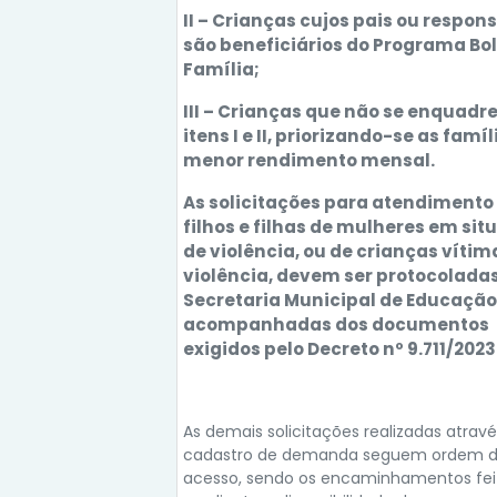
II – Crianças cujos pais ou respon
são beneficiários do Programa Bo
Família;
III – Crianças que não se enquadr
itens I e II, priorizando-se as famí
menor rendimento mensal.
As solicitações para atendimento
filhos e filhas de mulheres em si
de violência, ou de crianças vítim
violência, devem ser protocolada
Secretaria Municipal de Educação
acompanhadas dos documentos
exigidos pelo Decreto nº 9.711/2023
As demais solicitações realizadas atrav
cadastro de demanda seguem ordem 
acesso, sendo os encaminhamentos fei