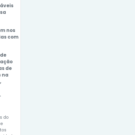
sáveis
lsa
em nos
lias com
 de
tuação
as de
s na
,
.
és do
de
tos