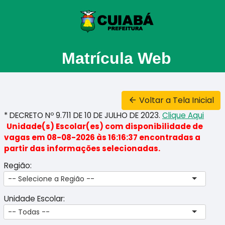
Matrícula Web
Voltar a Tela Inicial
arrow_back
* DECRETO Nº 9.711 DE 10 DE JULHO DE 2023.
Clique Aqui
Unidade(s) Escolar(es) com disponibilidade de
vagas em 08-08-2026 às 16:16:37 encontradas a
partir das informações selecionadas.
Região:
-- Selecione a Região --
Unidade Escolar:
-- Todas --